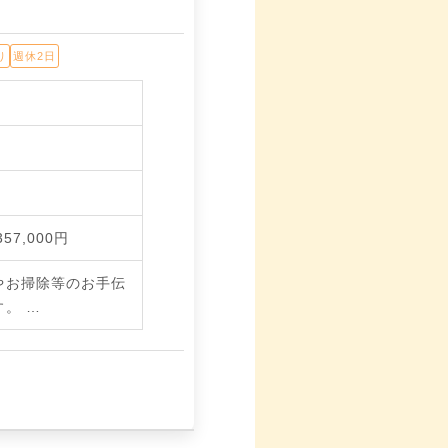
り
週休2日
357,000円
やお掃除等のお手伝
す。
…