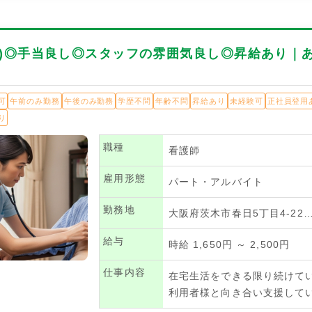
パ)◎手当良し◎スタッフの雰囲気良し◎昇給あり｜
可
午前のみ勤務
午後のみ勤務
学歴不問
年齢不問
昇給あり
未経験可
正社員登用
り
職種
看護師
雇用形態
パート・アルバイト
勤務地
大阪府茨木市春日5丁目4-22
給与
時給 1,650円 ～ 2,500円
仕事内容
在宅生活をできる限り続けて
利用者様と向き合い支援して