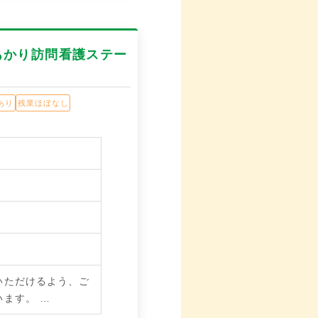
あかり訪問看護ステー
あり
残業ほぼなし
…
いただけるよう、ご
います。
…