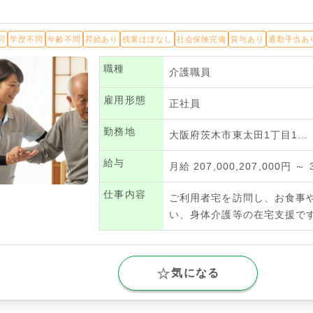
可
学歴不問
年齢不問
昇給あり
残業ほぼなし
社会保険完備
賞与あり
通勤手当あ
職種
介護職員
雇用形態
正社員
勤務地
大阪府茨木市東太田1丁目1…
給与
月給 207,000,207,000円 ～ 
仕事内容
ご利用者宅を訪問し、お食事
い、身体介護等の在宅支援で
気になる