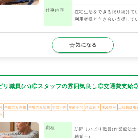
仕事内容
在宅生活をできる限り続けて
利用者様と向き合い支援して
気になる
ビリ職員(パ)◎スタッフの雰囲気良し◎交通費支給
可
午前のみ勤務
午後のみ勤務
学歴不問
年齢不問
昇給あり
未経験可
正社員登用
K
職種
訪問リハビリ職員(作業療法
聴覚士)