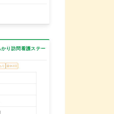
あかり訪問看護ステー
あり
週休2日
…
円