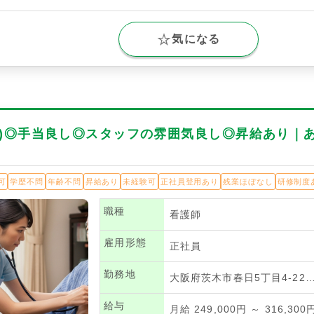
気になる
正)◎手当良し◎スタッフの雰囲気良し◎昇給あり｜
可
学歴不問
年齢不問
昇給あり
未経験可
正社員登用あり
残業ほぼなし
研修制度
職種
看護師
雇用形態
正社員
勤務地
大阪府茨木市春日5丁目4-22
給与
月給 249,000円 ～ 316,300