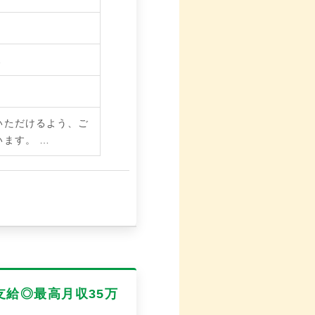
…
いただけるよう、ご
います。
…
給◎最高月収35万