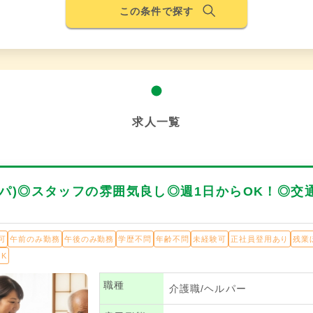
この条件で探す
求人一覧
(パ)◎スタッフの雰囲気良し◎週1日からOK！◎交
可
午前のみ勤務
午後のみ勤務
学歴不問
年齢不問
未経験可
正社員登用あり
残業
K
職種
介護職/ヘルパー