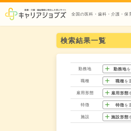
全国の医科・歯科・介護・保
検索結果一覧
勤務地
勤務地
職種
職種
を
雇用形態
雇用形態
特徴
特徴
を
施設
施設形態