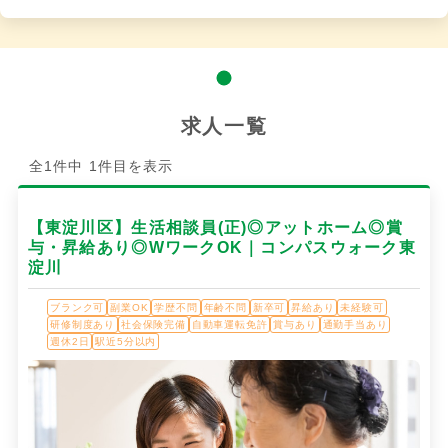
求人一覧
全1件中 1件目を表示
【東淀川区】生活相談員(正)◎アットホーム◎賞
与・昇給あり◎WワークOK｜コンパスウォーク東
淀川
ブランク可
副業OK
学歴不問
年齢不問
新卒可
昇給あり
未経験可
研修制度あり
社会保険完備
自動車運転免許
賞与あり
通勤手当あり
週休2日
駅近5分以内