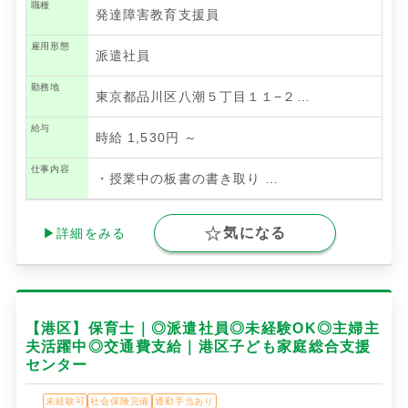
職種
発達障害教育支援員
雇用形態
派遣社員
勤務地
東京都品川区八潮５丁目１１−２…
給与
時給 1,530円 ～
仕事内容
・授業中の板書の書き取り
…
気になる
▶詳細をみる
【港区】保育士｜◎派遣社員◎未経験OK◎主婦主
夫活躍中◎交通費支給｜港区子ども家庭総合支援
センター
未経験可
社会保険完備
通勤手当あり