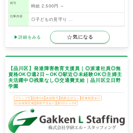
給与
時給 2,500円 ～
仕事内容
◎子どもの見守り
…
気になる
▶詳細をみる
【品川区】発達障害教育支援員｜◎派遣社員◎無
資格OK◎週2日～OK◎駅近◎未経験OK◎主婦主
夫活躍中◎残業なし◎交通費支給｜品川区立日野
学園
ブランク可
副業OK
未経験可
残業ほぼなし
研修制度あり
社会保険完備
通勤手当あり
週2日からOK