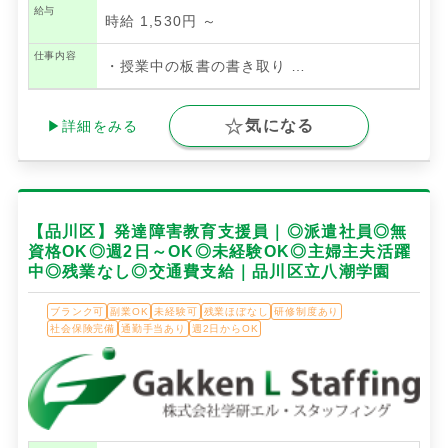
給与
時給 1,530円 ～
仕事内容
・授業中の板書の書き取り
…
気になる
▶詳細をみる
【品川区】発達障害教育支援員｜◎派遣社員◎無
資格OK◎週2日～OK◎未経験OK◎主婦主夫活躍
中◎残業なし◎交通費支給｜品川区立八潮学園
ブランク可
副業OK
未経験可
残業ほぼなし
研修制度あり
社会保険完備
通勤手当あり
週2日からOK