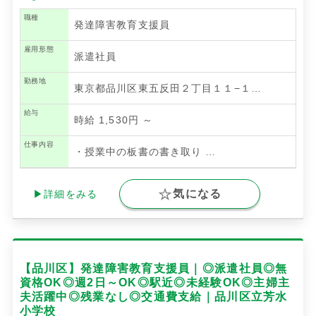
職種
発達障害教育支援員
雇用形態
派遣社員
勤務地
東京都品川区東五反田２丁目１１−１…
給与
時給 1,530円 ～
仕事内容
・授業中の板書の書き取り
…
気になる
▶詳細をみる
【品川区】発達障害教育支援員｜◎派遣社員◎無
資格OK◎週2日～OK◎駅近◎未経験OK◎主婦主
夫活躍中◎残業なし◎交通費支給｜品川区立芳水
小学校