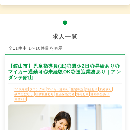
求人一覧
全11件中 1〜10件目を表示
【館山市】児童指導員(正)◎週休2日◎昇給あり◎
マイカー通勤可◎未経験OK◎送迎業務あり｜アン
ダンテ館山
50代活躍
ブランク可
マイカー通勤可
住宅手当
昇給あり
未経験可
残業ほぼなし
研修制度あり
社会保険完備
賞与あり
通勤手当あり
週休2日