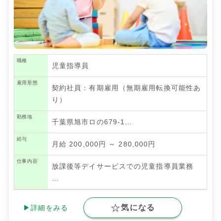
職種
児童指導員
雇用形態
契約社員：有期雇用（無期雇用転換可能性あ
り）
勤務地
千葉県旭市ロの679-1…
給与
月給 200,000円 ～ 280,000円
仕事内容
放課後等デイサービスでの児童指導員業務
…
気になる
▶詳細をみる