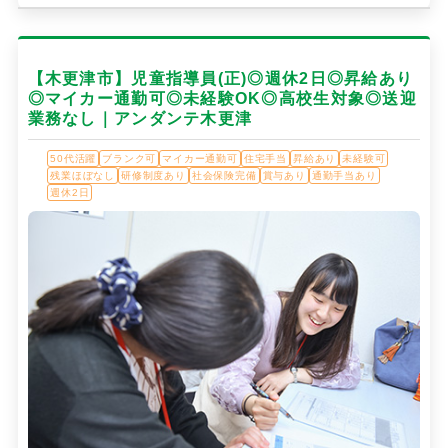
【木更津市】児童指導員(正)◎週休2日◎昇給あり
◎マイカー通勤可◎未経験OK◎高校生対象◎送迎
業務なし｜アンダンテ木更津
50代活躍
ブランク可
マイカー通勤可
住宅手当
昇給あり
未経験可
残業ほぼなし
研修制度あり
社会保険完備
賞与あり
通勤手当あり
週休2日