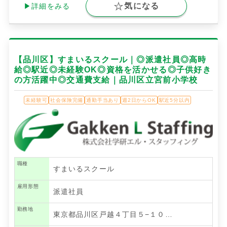
気になる
▶詳細をみる
【品川区】すまいるスクール｜◎派遣社員◎高時
給◎駅近◎未経験OK◎資格を活かせる◎子供好き
の方活躍中◎交通費支給｜品川区立宮前小学校
未経験可
社会保険完備
通勤手当あり
週2日からOK
駅近5分以内
職種
すまいるスクール
雇用形態
派遣社員
勤務地
東京都品川区戸越４丁目５−１０…