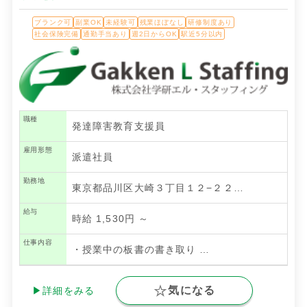
ブランク可
副業OK
未経験可
残業ほぼなし
研修制度あり
社会保険完備
通勤手当あり
週2日からOK
駅近5分以内
職種
発達障害教育支援員
雇用形態
派遣社員
勤務地
東京都品川区大崎３丁目１２−２２…
給与
時給 1,530円 ～
仕事内容
・授業中の板書の書き取り
…
気になる
▶詳細をみる