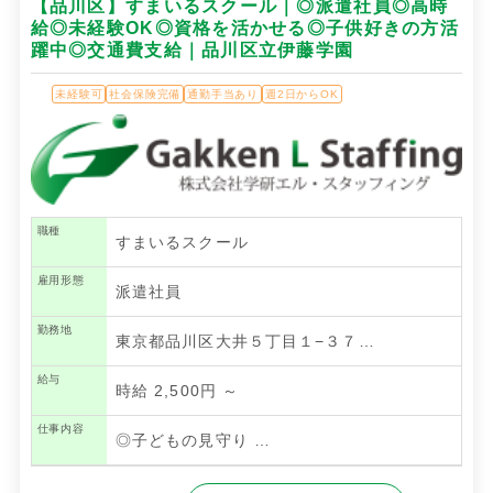
【品川区】すまいるスクール｜◎派遣社員◎高時
給◎未経験OK◎資格を活かせる◎子供好きの方活
躍中◎交通費支給｜品川区立伊藤学園
未経験可
社会保険完備
通勤手当あり
週2日からOK
職種
すまいるスクール
雇用形態
派遣社員
勤務地
東京都品川区大井５丁目１−３７…
給与
時給 2,500円 ～
仕事内容
◎子どもの見守り
…