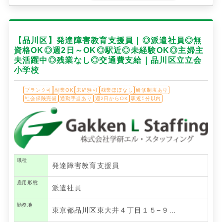
【品川区】発達障害教育支援員｜◎派遣社員◎無
資格OK◎週2日～OK◎駅近◎未経験OK◎主婦主
夫活躍中◎残業なし◎交通費支給｜品川区立立会
小学校
ブランク可
副業OK
未経験可
残業ほぼなし
研修制度あり
社会保険完備
通勤手当あり
週2日からOK
駅近5分以内
職種
発達障害教育支援員
雇用形態
派遣社員
勤務地
東京都品川区東大井４丁目１５−９…