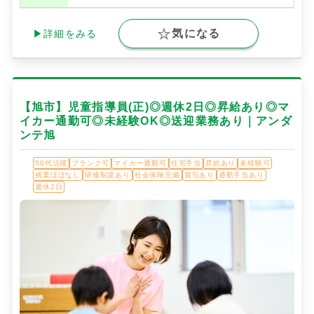
気になる
▶詳細をみる
【旭市】児童指導員(正)◎週休2日◎昇給あり◎マ
イカー通勤可◎未経験OK◎送迎業務あり｜アンダ
ンテ旭
50代活躍
ブランク可
マイカー通勤可
住宅手当
昇給あり
未経験可
残業ほぼなし
研修制度あり
社会保険完備
賞与あり
通勤手当あり
週休2日