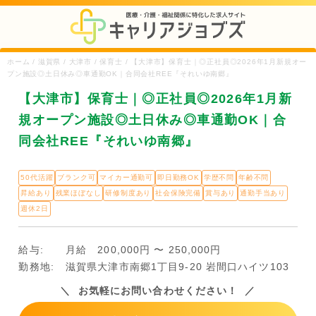
ホーム / 滋賀県 / 大津市 / 保育士 / 【大津市】保育士｜◎正社員◎2026年1月新規オー
プン施設◎土日休み◎車通勤OK｜合同会社REE『それいゆ南郷』
【大津市】保育士｜◎正社員◎2026年1月新
規オープン施設◎土日休み◎車通勤OK｜合
同会社REE『それいゆ南郷』
50代活躍
ブランク可
マイカー通勤可
即日勤務OK
学歴不問
年齢不問
昇給あり
残業ほぼなし
研修制度あり
社会保険完備
賞与あり
通勤手当あり
週休2日
給与:
月給 200,000円 〜 250,000円
勤務地:
滋賀県大津市南郷1丁目9-20 岩間口ハイツ103
お気軽にお問い合わせください！