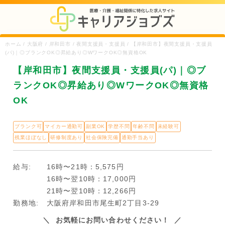
ホーム / 大阪府 / 岸和田市 / 夜間支援員・支援員 / 【岸和田市】夜間支援員・支援員
(パ)｜◎ブランクOK◎昇給あり◎WワークOK◎無資格OK
【岸和田市】夜間支援員・支援員(パ)｜◎ブ
ランクOK◎昇給あり◎WワークOK◎無資格
OK
ブランク可
マイカー通勤可
副業OK
学歴不問
年齢不問
未経験可
残業ほぼなし
研修制度あり
社会保険完備
通勤手当あり
給与:
16時〜21時：5,575円
16時〜翌10時：17,000円
21時〜翌10時：12,266円
勤務地:
大阪府岸和田市尾生町2丁目3-29
お気軽にお問い合わせください！