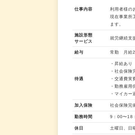
仕事内容
利用者様の
現在事業所工
ます。
施設形態
就労継続支
サービス
給与
常勤 月給21
・昇給あり
・社会保険
待遇
・交通費実費
・勤務雇用
・マイカー
加入保険
社会保険完
勤務時間
9：00〜18
休日
土曜日、日