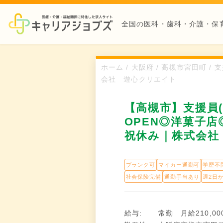
全国の医科・歯科・介護・保
ホーム / 大阪府 / 高槻市宮田町 
会社 遊心クリエイト
【高槻市】支援員(
OPEN◎洋菓子店
祝休み｜株式会社
ブランク可
マイカー通勤可
学歴不
社会保険完備
通勤手当あり
週2日
給与:
常勤 月給210,00