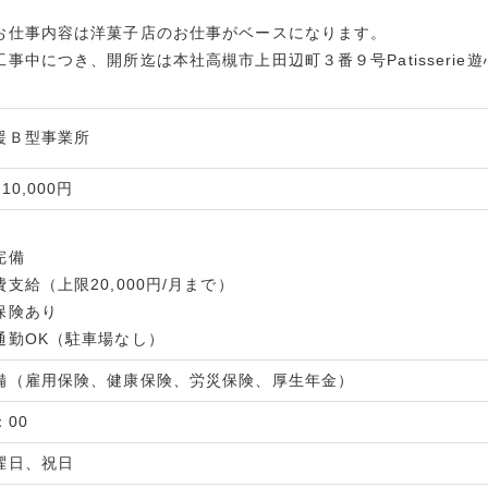
お仕事内容は洋菓子店のお仕事がベースになります。
事中につき、開所迄は本社高槻市上田辺町３番９号Patisseri
援Ｂ型事業所
0,000円
完備
支給（上限20,000円/月まで）
保険あり
通勤OK（駐車場なし）
備（雇用保険、健康保険、労災保険、厚生年金）
：00
曜日、祝日