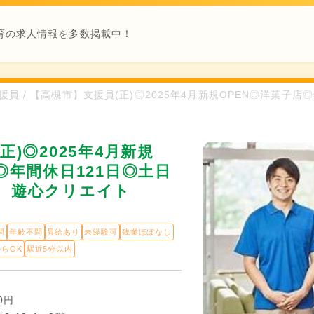
育の求人情報を多数掲載中！
/ 支援員 / 【高槻市】支援員(正)◎2025年4月新規OPEN◎洋菓
正)◎2025年4月新規
◎年間休日121日◎土日
 遊心クリエイト
問
年齢不問
昇給あり
未経験可
残業ほぼなし
からOK
駅近5分以内
0円