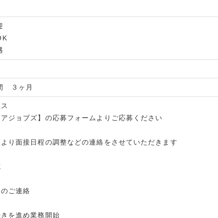
迎
OK
遇
間 ３ヶ月
セス
キャリアジョブズ】の応募フォームよりご応募ください
用担当より面接日程の調整などの連絡をさせていただきます
施
決定のご連絡
手続きを進め業務開始