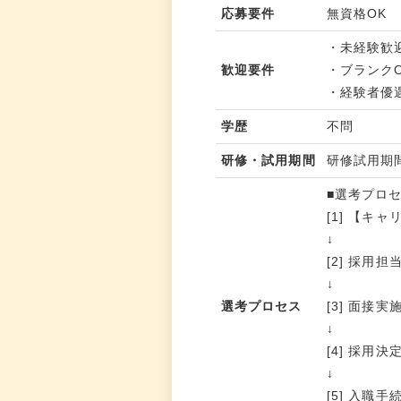
応募要件
無資格OK
・未経験歓
歓迎要件
・ブランク
・経験者優
学歴
不問
研修・試用期間
研修試用期
■選考プロ
[1] 【
↓
[2] 採
↓
選考プロセス
[3] 面接実
↓
[4] 採用
↓
[5] 入職