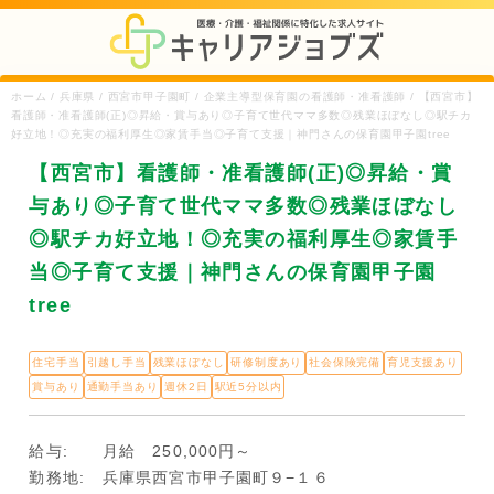
ホーム / 兵庫県 / 西宮市甲子園町 / 企業主導型保育園の看護師・准看護師 / 【西宮市】
看護師・准看護師(正)◎昇給・賞与あり◎子育て世代ママ多数◎残業ほぼなし◎駅チカ
好立地！◎充実の福利厚生◎家賃手当◎子育て支援｜神門さんの保育園甲子園tree
【西宮市】看護師・准看護師(正)◎昇給・賞
与あり◎子育て世代ママ多数◎残業ほぼなし
◎駅チカ好立地！◎充実の福利厚生◎家賃手
当◎子育て支援｜神門さんの保育園甲子園
tree
住宅手当
引越し手当
残業ほぼなし
研修制度あり
社会保険完備
育児支援あり
賞与あり
通勤手当あり
週休2日
駅近5分以内
給与:
月給 250,000円～
勤務地:
兵庫県西宮市甲子園町９−１６