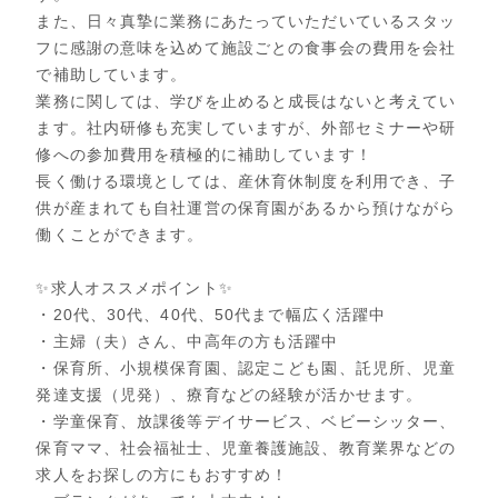
また、日々真摯に業務にあたっていただいているスタッ
フに感謝の意味を込めて施設ごとの食事会の費用を会社
で補助しています。
業務に関しては、学びを止めると成長はないと考えてい
ます。社内研修も充実していますが、外部セミナーや研
修への参加費用を積極的に補助しています！
長く働ける環境としては、産休育休制度を利用でき、子
供が産まれても自社運営の保育園があるから預けながら
働くことができます。
✨求人オススメポイント✨
・20代、30代、40代、50代まで幅広く活躍中
・主婦（夫）さん、中高年の方も活躍中
・保育所、小規模保育園、認定こども園、託児所、児童
発達支援（児発）、療育などの経験が活かせます。
・学童保育、放課後等デイサービス、ベビーシッター、
保育ママ、社会福祉士、児童養護施設、教育業界などの
求人をお探しの方にもおすすめ！