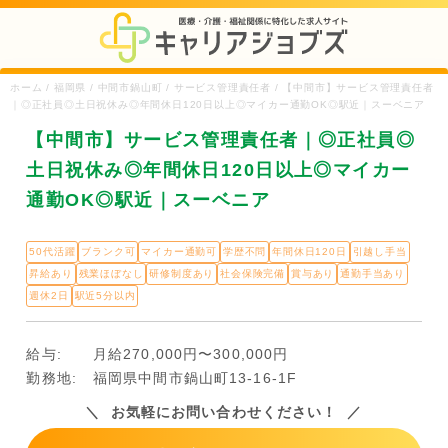
ホーム / 福岡県 / 中間市鍋山町 / サービス管理責任者 / 【中間市】サービス管理責任者
｜◎正社員◎土日祝休み◎年間休日120日以上◎マイカー通勤OK◎駅近｜スーベニア
【中間市】サービス管理責任者｜◎正社員◎
土日祝休み◎年間休日120日以上◎マイカー
通勤OK◎駅近｜スーベニア
50代活躍
ブランク可
マイカー通勤可
学歴不問
年間休日120日
引越し手当
昇給あり
残業ほぼなし
研修制度あり
社会保険完備
賞与あり
通勤手当あり
週休2日
駅近5分以内
給与:
月給270,000円〜300,000円
勤務地:
福岡県中間市鍋山町13-16-1F
お気軽にお問い合わせください！