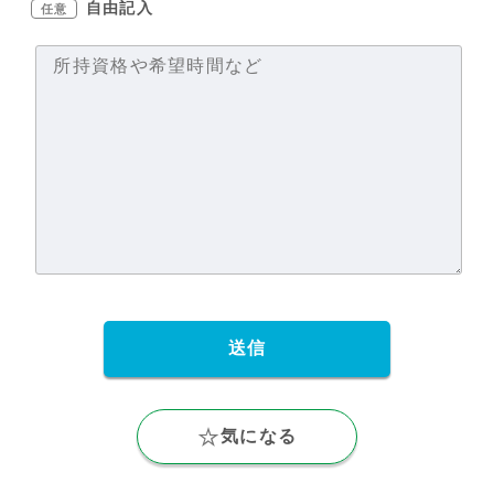
自由記入
任意
気になる