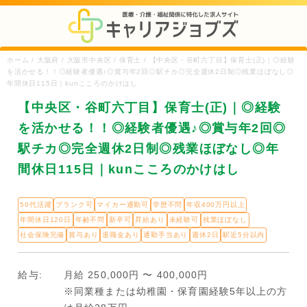
ホーム / 大阪府 / 大阪市中央区 / 保育士 / 【中央区・谷町六丁目】保育士(正)｜◎経験
を活かせる！！◎経験者優遇♪◎賞与年2回◎駅チカ◎完全週休2日制◎残業ほぼなし◎
年間休日115日｜kunこころのかけはし
【中央区・谷町六丁目】保育士(正)｜◎経験
を活かせる！！◎経験者優遇♪◎賞与年2回◎
駅チカ◎完全週休2日制◎残業ほぼなし◎年
間休日115日｜kunこころのかけはし
50代活躍
ブランク可
マイカー通勤可
学歴不問
年収400万円以上
年間休日120日
年齢不問
新卒可
昇給あり
未経験可
残業ほぼなし
社会保険完備
賞与あり
退職金あり
通勤手当あり
週休2日
駅近5分以内
給与:
月給 250,000円 〜 400,000円
※同業種または幼稚園・保育園経験5年以上の方