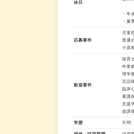
休日
・年
・夏
児童
応募要件
普通
※資
保育
作業
理学
言語
歓迎要件
臨床
看護
支援
放課
学歴
不問
研修・試用期間
試用