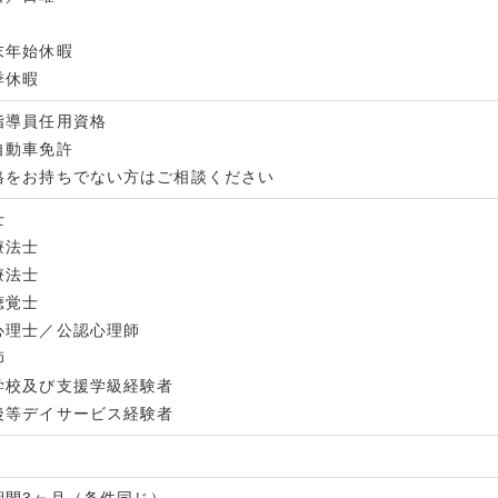
末年始休暇
季休暇
指導員任用資格
自動車免許
格をお持ちでない方はご相談ください
士
療法士
療法士
聴覚士
心理士／公認心理師
師
学校及び支援学級経験者
後等デイサービス経験者
期間3ヶ月（条件同じ）