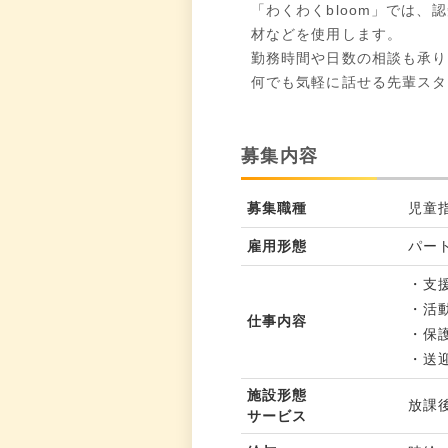
「わくわくbloom」では
材などを使用します。
勤務時間や日数の相談も承り
何でも気軽に話せる先輩スタ
募集内容
募集職種
児童
雇用形態
パー
・支
・活
仕事内容
・保
・送
施設形態
放課
サービス