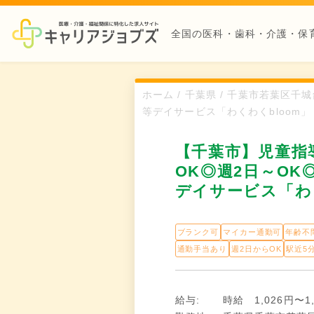
全国の医科・歯科・介護・保
ホーム / 千葉県 / 千葉市若葉区千
等デイサービス「わくわくbloom」
【千葉市】児童指
OK◎週2日～OK
デイサービス「わく
ブランク可
マイカー通勤可
年齢不
通勤手当あり
週2日からOK
駅近5
給与:
時給 1,026円〜1