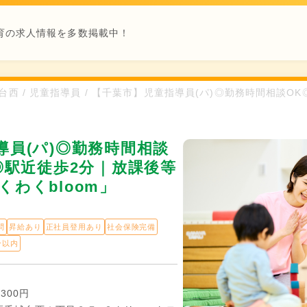
育の求人情報を多数掲載中！
城台西 / 児童指導員 / 【千葉市】児童指導員(パ)◎勤務時間相談
導員(パ)◎勤務時間相談
◎駅近徒歩2分｜放課後等
わくbloom」
問
昇給あり
正社員登用あり
社会保険完備
分以内
,300円