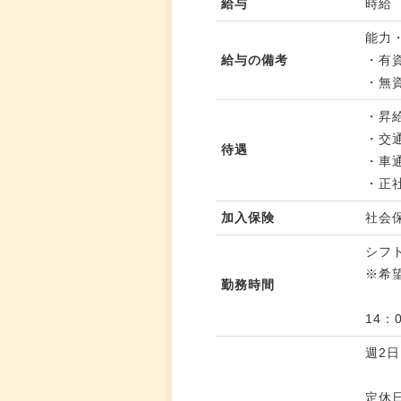
給与
時給 
能力
給与の備考
・有資
・無資
・昇
・交通
待遇
・車
・正
加入保険
社会
シフ
※希
勤務時間
14：
週2日
定休