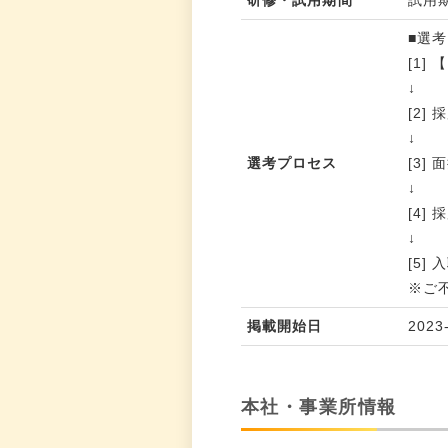
■選
[1
↓
[2
↓
選考プロセス
[3]
↓
[4]
↓
[5]
※ご
掲載開始日
2023
本社・事業所情報