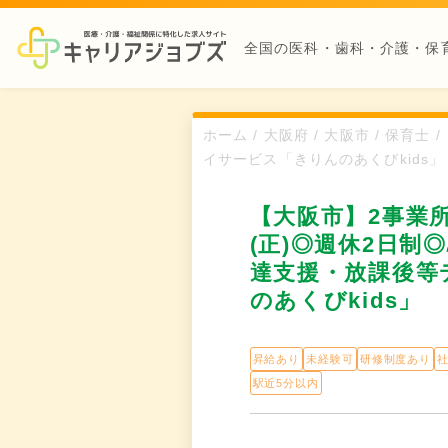
全国の医科・歯科・介護・保
ホーム / 大阪府 / 大阪市 / 
イサービス「きりんのあくびkids」
【大阪市】2事業
(正)◎週休2日制
達支援・放課後等
のあくびkids」
昇給あり
未経験可
研修制度あり
駅近5分以内