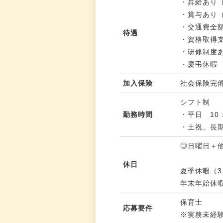
・昇給あり
・賞与あり
・交通費全
待遇
・資格取得
・研修制度
・慶弔休暇
加入保険
社会保険完
シフト制
勤務時間
・平日 10：
・土祝、長期
◎日曜日＋
休日
夏季休暇（
年末年始休
保育士
応募要件
※実務未経験