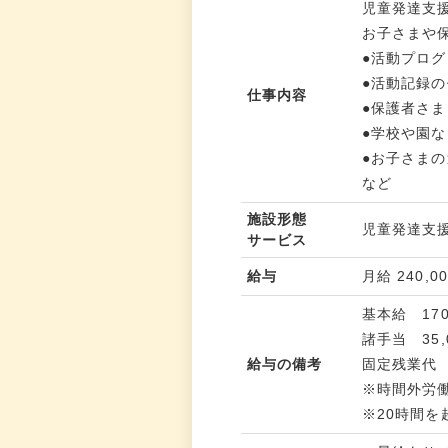
児童発達支
お子さまや
●活動プロ
●活動記録
仕事内容
●保護者さ
●学校や園
●お子さま
など
施設形態
児童発達支
サービス
給与
月給 240,0
基本給 170
諸手当 35
給与の備考
固定残業代 
※時間外労
※20時間