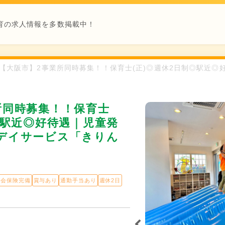
育の求人情報を多数掲載中！
保育士 / 【大阪市】2事業所同時募集！！保育士(正)◎週休2日制◎駅
所同時募集！！保育士
◎駅近◎好待遇｜児童発
デイサービス「きりん
社会保険完備
賞与あり
通勤手当あり
週休2日