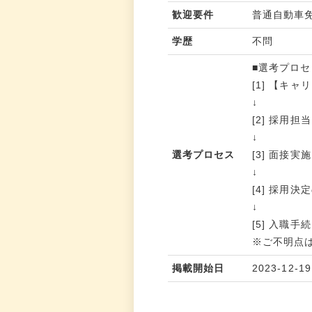
歓迎要件
普通自動車
学歴
不問
■選考プロセ
[1] 【キ
↓
[2] 採用
↓
選考プロセス
[3] 面接実施
↓
[4] 採用決
↓
[5] 入職
※ご不明点
掲載開始日
2023-12-19