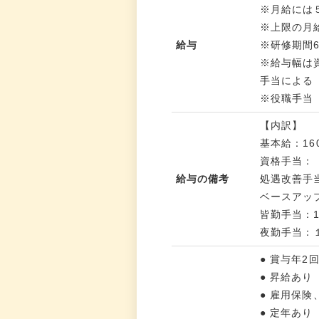
※月給には
※上限の月
給与
※研修期間6
※給与幅は資
手当による
※役職手当
【内訳】
基本給：160
資格手当：（
給与の備考
処遇改善手当：
ベースアップ加
皆勤手当：10
夜勤手当：１
● 賞与年
● 昇給あ
● 雇用保
● 定年あり