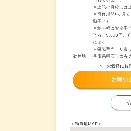
まれています。
※上限の月給には
※研修期間6ヶ月あり
勤手当）
※給与幅は資格手
了者：5,000円、
による
※役職手当（サ責
勤務地:
兵庫県明石市太寺大野
お気軽にお
お問い
＜勤務地MAP＞