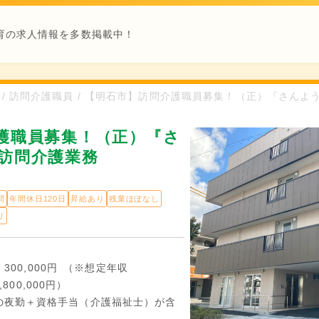
育の求人情報を多数掲載中！
野町 / 訪問介護職員 / 【明石市】訪問介護職員募集！（正）『さん
護職員募集！（正）『さ
訪問介護業務
問
年間休日120日
昇給あり
残業ほぼなし
り
～ 300,000円 （※想定年収
3,800,000円）
の夜勤＋資格手当（介護福祉士）が含