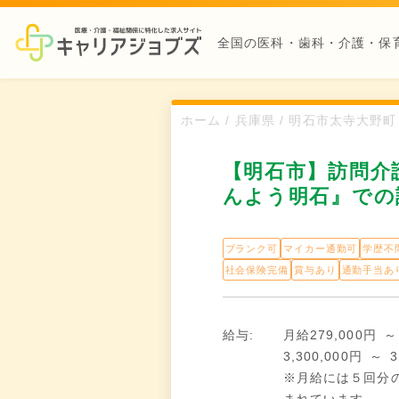
全国の医科・歯科・介護・保
ホーム / 兵庫県 / 明石市太寺大
【明石市】訪問介
んよう明石』での
ブランク可
マイカー通勤可
学歴不
社会保険完備
賞与あり
通勤手当あ
給与:
月給279,000円 
3,300,000円 ～ 
※月給には５回分