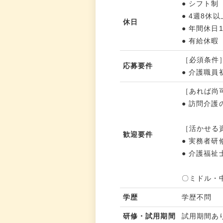
● シフト制
● 4週8休以
休日
● 年間休日
● 有給休
［必須条件
応募要件
● 介護職
［あれば尚
● 訪問介
［活かせる
歓迎要件
● 実務者
● 介護福祉
〇ミドル・
学歴
学歴不問
研修・試用期間
試用期間あ