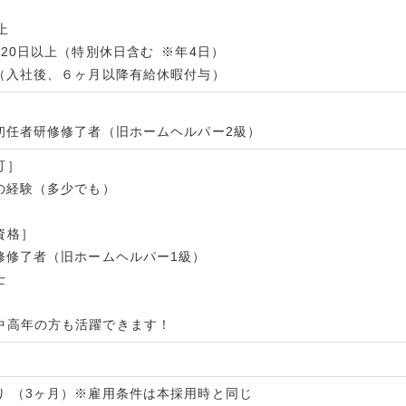
上
120日以上（特別休日含む ※年4日）
暇（入社後、６ヶ月以降有給休暇付与）
］
員初任者研修修了者（旧ホームヘルパー2級）
可］
護の経験（多少でも）
資格］
研修修了者（旧ホームヘルパー1級）
士
中高年の方も活躍できます！
り （3ヶ月）※雇用条件は本採用時と同じ