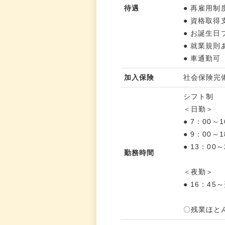
待遇
● 再雇用制
● 資格取得
● お誕生日
● 就業規則
● 車通勤可
加入保険
社会保険完
シフト制
＜日勤＞
● 7：00～1
● 9：00～1
● 13：00～
勤務時間
＜夜勤＞
● 16：45
〇残業ほと