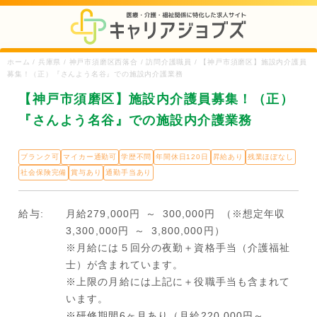
ホーム / 兵庫県 / 神戸市須磨区西落合 / 訪問介護職員 / 【神戸市須磨区】施設内介護員
募集！（正）『さんよう名谷』での施設内介護業務
【神戸市須磨区】施設内介護員募集！（正）
『さんよう名谷』での施設内介護業務
ブランク可
マイカー通勤可
学歴不問
年間休日120日
昇給あり
残業ほぼなし
社会保険完備
賞与あり
通勤手当あり
給与:
月給279,000円 ～ 300,000円 （※想定年収
3,300,000円 ～ 3,800,000円）
※月給には５回分の夜勤＋資格手当（介護福祉
士）が含まれています。
※上限の月給には上記に＋役職手当も含まれて
います。
※研修期間6ヶ月あり（月給220,000円～