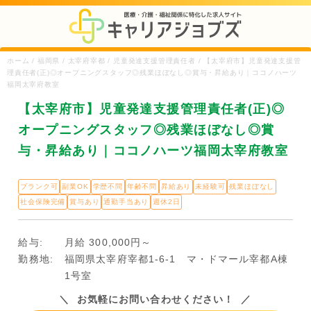
ホーム / 福岡県 / 太宰府宰都 / 児童発達支援管理責任者 / 【太宰府市】児童発達支援管
理責任者(正)◎オープニングスタッフ◎残業ほぼなし◎賞与・昇給あり｜ココノハーツ
福岡太宰府教室
【太宰府市】児童発達支援管理責任者(正)◎
オープニングスタッフ◎残業ほぼなし◎賞
与・昇給あり｜ココノハーツ福岡太宰府教室
ブランク可
副業OK
学歴不問
年齢不問
昇給あり
未経験可
残業ほぼなし
社会保険完備
賞与あり
通勤手当あり
週休2日
給与:
月給 300,000円～
勤務地:
福岡県太宰府宰都1-6-1 マ・ドマール宰都A棟
1号室
お気軽にお問い合わせください！