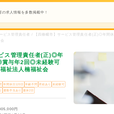
育の求人情報を多数掲載中！
/ サービス管理責任者 / 【四條畷市】サービス管理責任者(正)◎年
祉会
ビス管理責任者(正)◎年
◎賞与年2回◎未経験可
会福祉法人楠福祉会
問
年間休日120日
年齢不問
昇給あり
未経験可
り
通勤手当あり
週休2日
05,000円