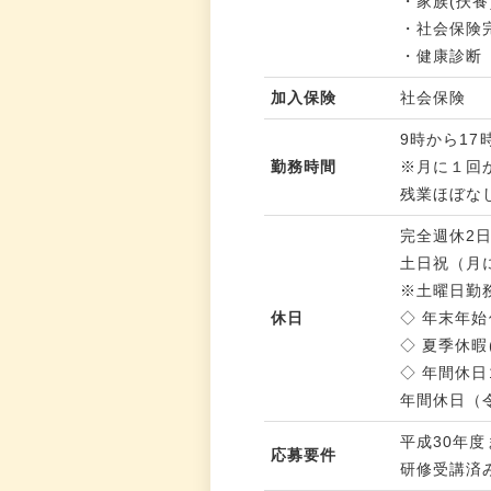
・家族(扶養
・社会保険
・健康診断
加入保険
社会保険
9時から17
勤務時間
※月に１回
残業ほぼな
完全週休2
土日祝（月
※土曜日勤
休日
◇ 年末年始休暇
◇ 夏季休暇(8
◇ 年間休日
年間休日（令
平成30年
応募要件
研修受講済