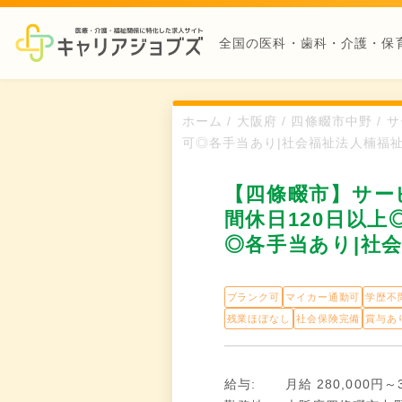
全国の医科・歯科・介護・保
ホーム / 大阪府 / 四條畷市中野 
可◎各手当あり|社会福祉法人楠福
【四條畷市】サー
間休日120日以上
◎各手当あり|社
ブランク可
マイカー通勤可
学歴不
残業ほぼなし
社会保険完備
賞与あ
給与:
月給 280,000円～3