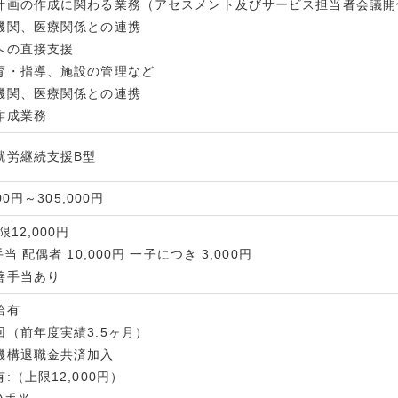
計画の作成に関わる業務（アセスメント及びサービス担当者会議開
機関、医療関係との連携
への直接支援
育・指導、施設の管理など
機関、医療関係との連携
作成業務
就労継続支援B型
00円～305,000円
12,000円
当 配偶者 10,000円 一子につき 3,000円
善手当あり
給有
回（前年度実績3.5ヶ月）
機構退職金共済加入
:（上限12,000円）