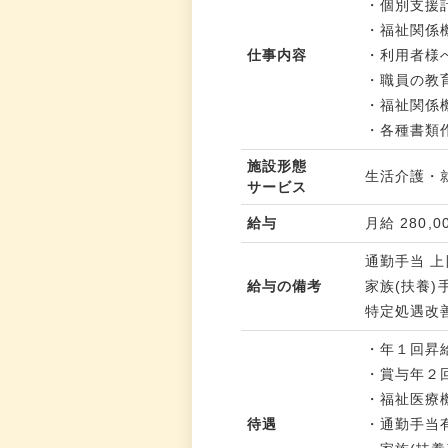
・個別支援
・福祉関係
仕事内容
・利用者様
・職員の教
・福祉関係
・各種書類
施設形態
生活介護・
サービス
給与
月給 280,0
通勤手当 上限
給与の備考
家族(扶養)手
特定処遇改
・年１回昇
・賞与年２
・福祉医療
待遇
・通勤手当有