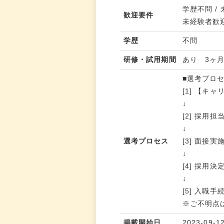
学歴不問 /
歓迎要件
未経験者歓
学歴
不問
研修・試用期間
あり 3ヶ
■選考プロ
[1] 【
↓
[2] 採
↓
選考プロセス
[3] 面接実
↓
[4] 採用
↓
[5] 入職
※ご不明点
掲載開始日
2023-09-1