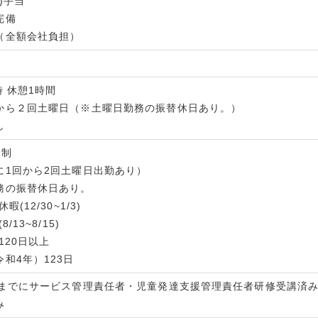
)手当
完備
（全額会社負担）
時 休憩1時間
から２回土曜日（※土曜日勤務の振替休日あり。）
し
日制
に1回から2回土曜日出勤あり）
務の振替休日あり。
(12/30~1/3)
/13~8/15)
120日以上
和4年）123日
度までにサービス管理責任者・児童発達支援管理責任者研修受講済
み