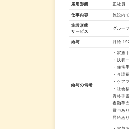
雇用形態
正社員
仕事内容
施設内
施設形態
グルー
サービス
給与
月給 19
・家族手
・扶養一
・住宅手
・介護福
・ケアマ
給与の備考
・社会福
資格手当：
夜勤手当
賞与あり
昇給あ
・賞与あ