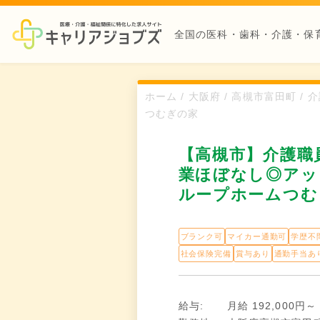
全国の医科・歯科・介護・保
ホーム / 大阪府 / 高槻市富田町
つむぎの家
【高槻市】介護職員
業ほぼなし◎アッ
ループホームつむ
ブランク可
マイカー通勤可
学歴不
社会保険完備
賞与あり
通勤手当あ
給与:
月給 192,000円～