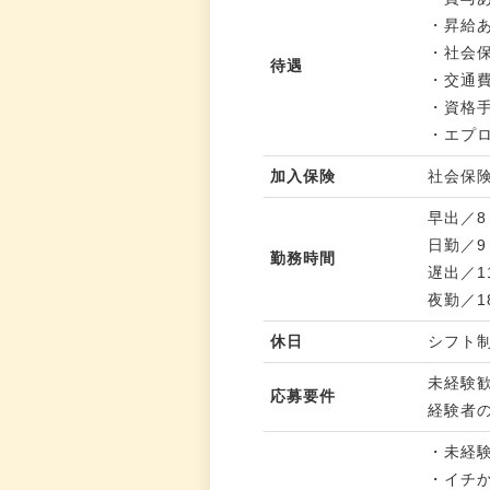
・昇給
・社会
待遇
・交通
・資格
・エプ
加入保険
社会保
早出／8
日勤／9
勤務時間
遅出／1
夜勤／1
休日
シフト
未経験
応募要件
経験者
・未経
・イチ