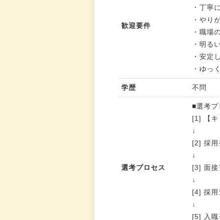
・丁寧
・やり
歓迎要件
・職場
・明る
・安定
・ゆっ
学歴
不問
■選考プ
[1] 
↓
[2] 
↓
選考プロセス
[3] 面
↓
[4] 
↓
[5] 