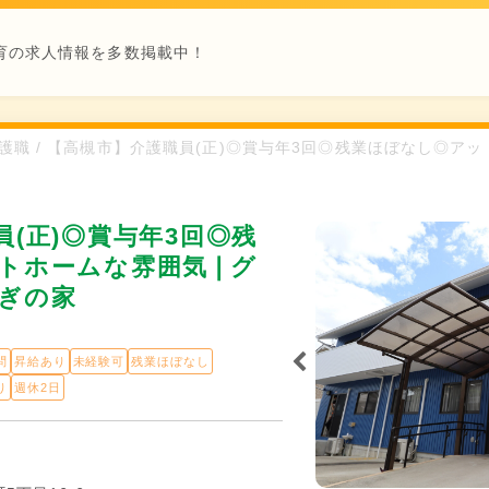
育の求人情報を多数掲載中！
 / 介護職 / 【高槻市】介護職員(正)◎賞与年3回◎残業ほぼなし◎
(正)◎賞与年3回◎残
トホームな雰囲気❘グ
ぎの家
問
昇給あり
未経験可
残業ほぼなし
り
週休2日