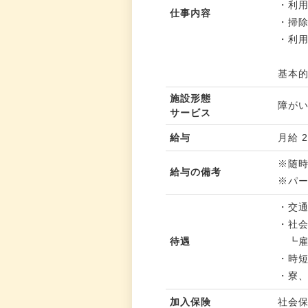
・利
仕事内容
・掃
・利用
基本
施設形態
障が
サービス
給与
月給 2
※随
給与の備考
※パ
・交
・社
待遇
┗雇
・時
・寮
加入保険
社会