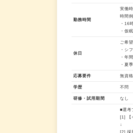
実働時
時間
勤務時間
・16
・仮眠
ご希
・シ
休日
・年間
・夏
応募要件
無資
学歴
不問
研修・試用期間
なし
■選考
[1]
↓
[2]