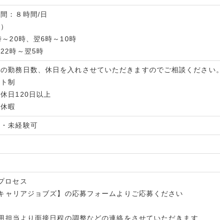
間：８時間/日
例）
時～20時、翌6時～10時
22時～翌5時
望の勤務日数、休日を入れさせていただきますのでご相談ください
フト制
休日120日以上
季休暇
格・未経験可
プロセス
 【キャリアジョブズ】の応募フォームよりご応募ください
 採用担当より面接日程の調整などの連絡をさせていただきます