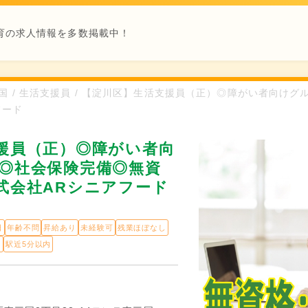
育の求人情報を多数掲載中！
東三国 / 生活支援員 / 【淀川区】生活支援員（正）◎障がい者向
フード
援員（正）◎障がい者向
◎社会保険完備◎無資
式会社ARシニアフード
日
年齢不問
昇給あり
未経験可
残業ほぼなし
日
駅近5分以内