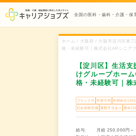
全国の医科・歯科・介護・保
ホーム / 大阪府 / 大阪市淀川区
格・未経験可｜株式会社ARシニア
【淀川区】生活支
けグループホーム
格・未経験可｜株
ブランク可
学歴不問
年間休日120
社会保険完備
通勤手当あり
週休2
給与:
月給 250,000円～