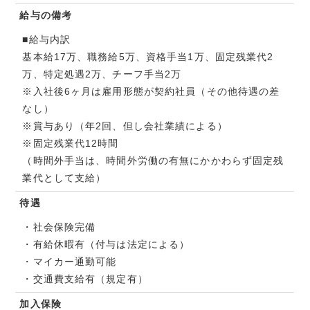
給与の備考
■給与内訳
基本給17万、職務給5万、資格手当1万、固定残業代2
万、特定処遇2万、チーフ手当2万
※入社後6ヶ月は雇用形態が契約社員（その他待遇の差
なし）
※賞与あり（年2回、但し会社業績による）
※固定残業代12時間
（時間外手当は、時間外労働の有無にかかわらず固定残
業代として支給）
待遇
・社会保険完備
・有給休暇有（付与は法定による）
・マイカー通勤可能
・交通費支給有（規定有）
加入保険