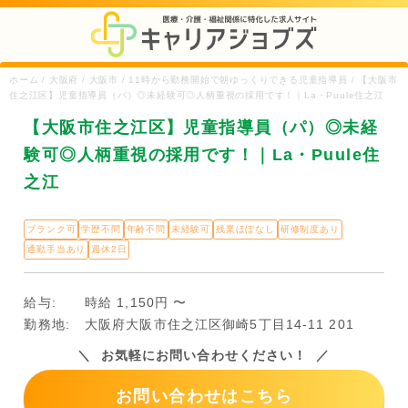
ホーム / 大阪府 / 大阪市 / 11時から勤務開始で朝ゆっくりできる児童指導員 / 【大阪市
住之江区】児童指導員（パ）◎未経験可◎人柄重視の採用です！｜La・Puule住之江
【大阪市住之江区】児童指導員（パ）◎未経
験可◎人柄重視の採用です！｜La・Puule住
之江
ブランク可
学歴不問
年齢不問
未経験可
残業ほぼなし
研修制度あり
通勤手当あり
週休2日
給与:
時給 1,150円 〜
勤務地:
大阪府大阪市住之江区御崎5丁目14-11 201
お気軽にお問い合わせください！
お問い合わせはこちら