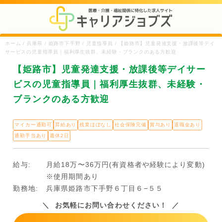
ホーム / 兵庫県 / 姫路市下手野 / 児童指導員 / 【姫路市】児童発達支援・放課後等デイ
サービスの児童指導員｜福利厚生抜群、未経験・ブランクのある方歓迎
【姫路市】児童発達支援・放課後等デイサー
ビスの児童指導員｜福利厚生抜群、未経験・
ブランクのある方歓迎
マイカー通勤可
昇給あり
残業ほぼなし
社会保険完備
賞与あり
退職金あり
通勤手当あり
週休2日
給与:
月給18万〜36万円(有資格者や経験により変動)
※使用期間あり
勤務地:
兵庫県姫路市下手野６丁目６−５５
お気軽にお問い合わせください！